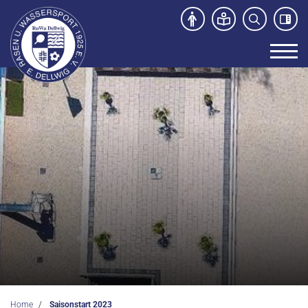
Unser Verein
News
Sport- und Kursangebot
Freibad
Kontakt
Home
Saisonstart 2023