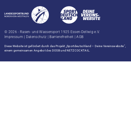
© 2026 - Rasen- und Wassersport 1925 Essen-Dellwig e.V.
Impressum
|
Datenschutz
|
Barrierefreiheit
|
AGB
Diese Website ist gefördert durch das Projekt
„Sportdeutschland – Deine Vereinswebsite”
,
einem gemeinsamen Angebot des DOSB und NETZCOCKTAIL.