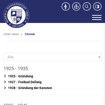
Unser Verein
Chronik
Unser Verein
Das sind wir
Mitgliedschaft
Vereinsorganisation
1925 - 1935
Ökoprofit
1925 - Gründung
Sportstätten
1927 - Freibad Dellwig
1928 - Gründung der Kanuten
Partner und Sponsoren
Chronik