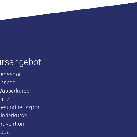
ursangebot
Rehasport
​Fitness
​Wasserkurse
​Tanz
Gesundheitssport
Kinderkurse
rävention
Yoga