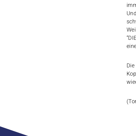
imm
Und
sch
Wei
“DI
ein
Die
Kop
wie
(To