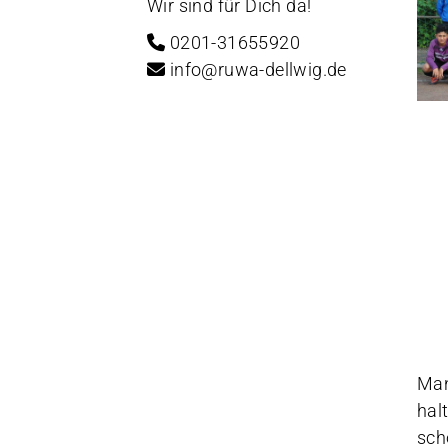
Wir sind für Dich da!
0201-31655920
info@ruwa-dellwig.de
Man
hal
sch