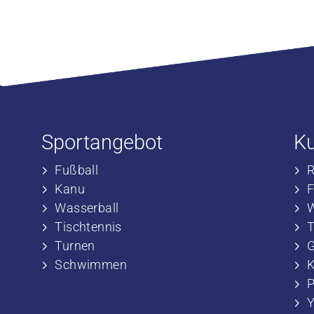
Sportangebot
K
Fußball
​
​Kanu
​
​Wasserball
​
​Tischtennis
​
​​Turnen
​
​​Schwimmen
​
P