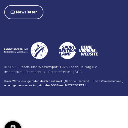
Newsletter
© 2026 - Rasen- und Wassersport 1925 Essen-Dellwig e.V.
Impressum
|
Datenschutz
|
Barrierefreiheit
|
AGB
Diese Website ist gefördert durch das Projekt
„Sportdeutschland – Deine Vereinswebsite”
,
einem gemeinsamen Angebot des DOSB und NETZCOCKTAIL.