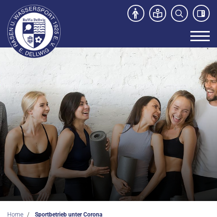
Unser Verein
News
Sport- und Kursangebot
Freibad
Kontakt
Home
Sportbetrieb unter Corona