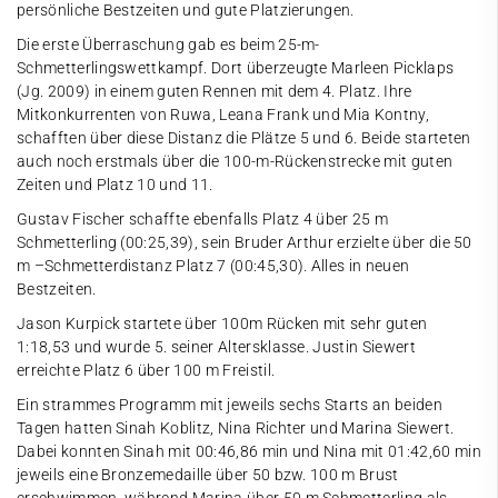
persönliche Bestzeiten und gute Platzierungen.
Die erste Überraschung gab es beim 25-m-
Schmetterlingswettkampf. Dort überzeugte Marleen Picklaps
(Jg. 2009) in einem guten Rennen mit dem 4. Platz. Ihre
Mitkonkurrenten von Ruwa, Leana Frank und Mia Kontny,
schafften über diese Distanz die Plätze 5 und 6. Beide starteten
auch noch erstmals über die 100-m-Rückenstrecke mit guten
Zeiten und Platz 10 und 11.
Gustav Fischer schaffte ebenfalls Platz 4 über 25 m
Schmetterling (00:25,39), sein Bruder Arthur erzielte über die 50
m –Schmetterdistanz Platz 7 (00:45,30). Alles in neuen
Bestzeiten.
Jason Kurpick startete über 100m Rücken mit sehr guten
1:18,53 und wurde 5. seiner Altersklasse. Justin Siewert
erreichte Platz 6 über 100 m Freistil.
Ein strammes Programm mit jeweils sechs Starts an beiden
Tagen hatten Sinah Koblitz, Nina Richter und Marina Siewert.
Dabei konnten Sinah mit 00:46,86 min und Nina mit 01:42,60 min
jeweils eine Bronzemedaille über 50 bzw. 100 m Brust