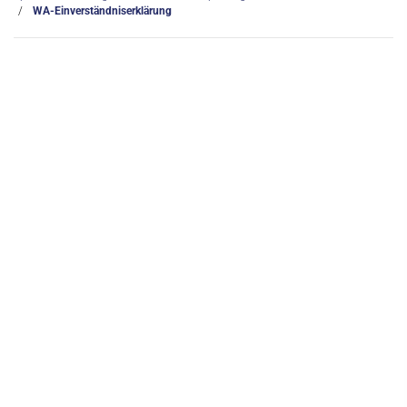
WA-Einverständniserklärung
Freibad
Kontakt