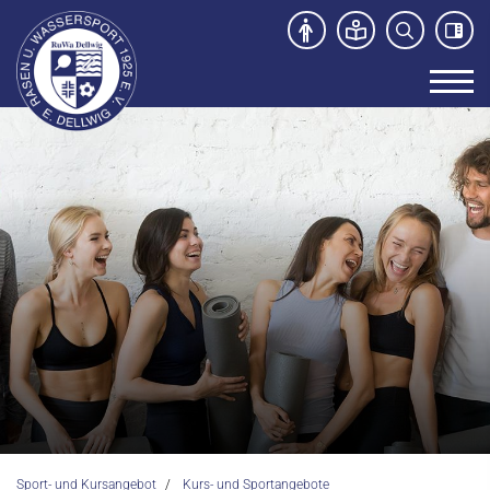
Unser Verein
News
Sport- und Kursangebot
Kurs- und Sportangebote
Schwimmkurse
Kursprogramm
Kooperationen
Abteilungen
Sport- und Kursangebot
Kurs- und Sportangebote