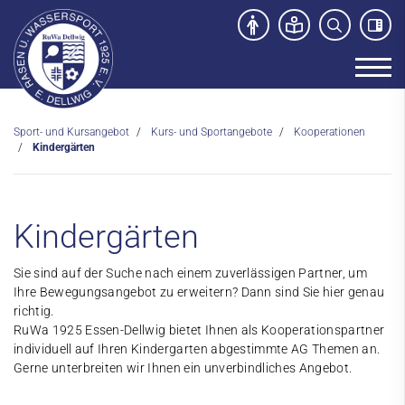
Sport- und Kursangebot
Kurs- und Sportangebote
Kooperationen
Unser Verein
Kindergärten
News
Sport- und Kursangebot
Kindergärten
Kurs- und Sportangebote
Sie sind auf der Suche nach einem zuverlässigen Partner, um
Schwimmkurse
Ihre Bewegungsangebot zu erweitern? Dann sind Sie hier genau
richtig.
Kursprogramm
RuWa 1925 Essen-Dellwig bietet Ihnen als Kooperationspartner
individuell auf Ihren Kindergarten abgestimmte AG Themen an.
Kooperationen
Gerne unterbreiten wir Ihnen ein unverbindliches Angebot.
Kindergärten