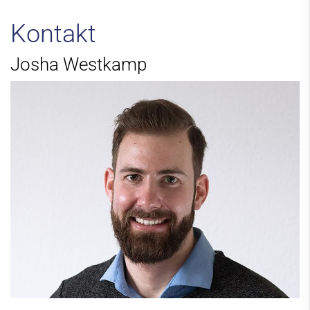
Schulen
Kontakt
Familienzentren
Josha Westkamp
Abteilungen
Freibad
Kontakt