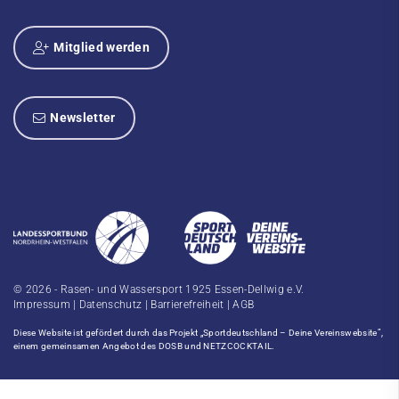
Mitglied werden
Newsletter
© 2026 - Rasen- und Wassersport 1925 Essen-Dellwig e.V.
Impressum
|
Datenschutz
|
Barrierefreiheit
|
AGB
Diese Website ist gefördert durch das Projekt
„Sportdeutschland – Deine Vereinswebsite”
,
einem gemeinsamen Angebot des DOSB und NETZCOCKTAIL.