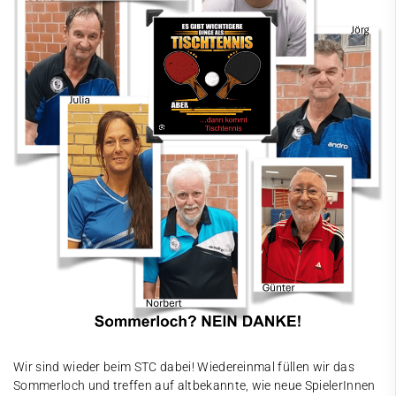
Tischtennis
Mannschaften
Ansprechpartner
Trainingszeiten
Trainingsstätte
Sommer-Team-Cup
Hobbygruppe
Turnen
Wasserball
RehaSport
Freibad
Wir sind wieder beim STC dabei! Wiedereinmal füllen wir das
Kontakt
Sommerloch und treffen auf altbekannte, wie neue SpielerInnen