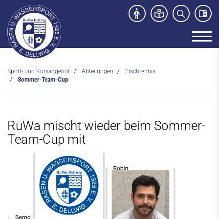
Sport- und Kursangebot
Abteilungen
Tischtennis
Unser Verein
Sommer-Team-Cup
News
Sport- und Kursangebot
RuWa mischt wieder beim Sommer-
Team-Cup mit
Kurs- und Sportangebote
Abteilungen
Fußball
Kanu
Schwimmen