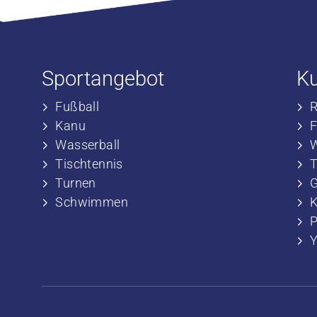
Sportangebot
K
Fußball
​
​Kanu
​
​Wasserball
​
​Tischtennis
​
​​Turnen
​
​​Schwimmen
​
P