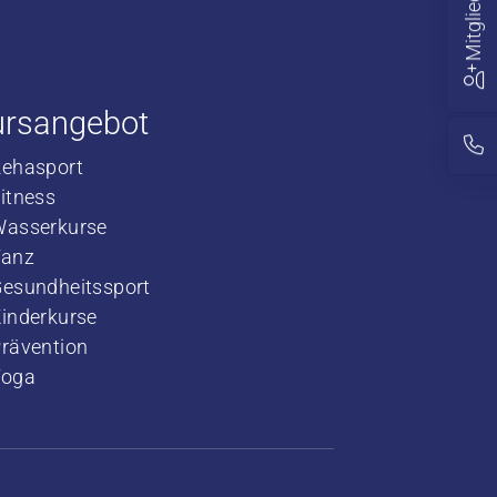
ursangebot
Rehasport
​Fitness
​Wasserkurse
​Tanz
Gesundheitssport
Kinderkurse
rävention
Yoga