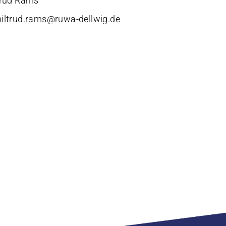
trud Rams
hiltrud.rams@ruwa-dellwig.de