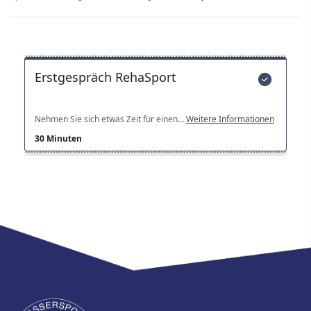
Tischtennis
Turnen
Wasserball
RehaSport
Freibad
Kontakt