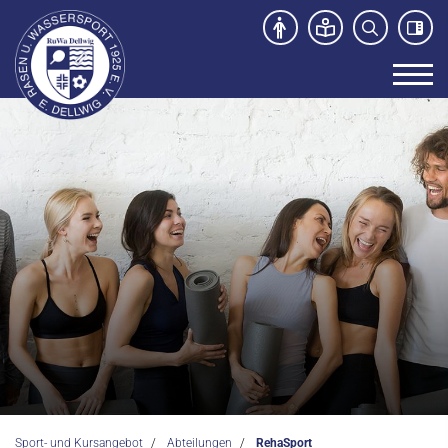
Unser Verein
News
Sport- und Kursangebot
Kurs- und Sportangebote
Abteilungen
Fußball
Kanu
Schwimmen
Sport- und Kursangebot
Abteilungen
RehaSport