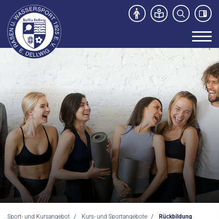
Unser Verein
News
Sport- und Kursangebot
Kurs- und Sportangebote
Schwimmkurse
Kursprogramm
Kooperationen
Abteilungen
Sport- und Kursangebot
Kurs- und Sportangebote
Rückbildung