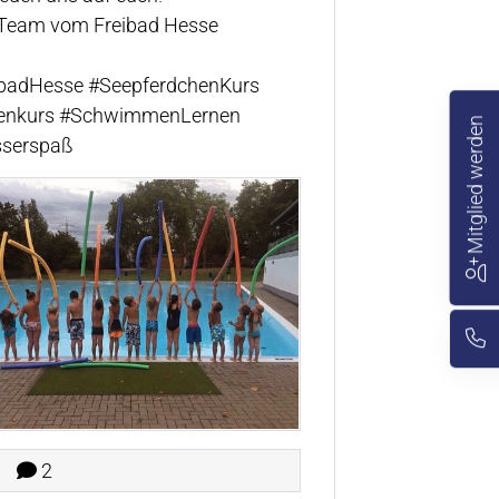
 Team vom Freibad Hesse
ibadHesse
#SeepferdchenKurs
enkurs
#SchwimmenLernen
Mitglied werden
serspaß
2