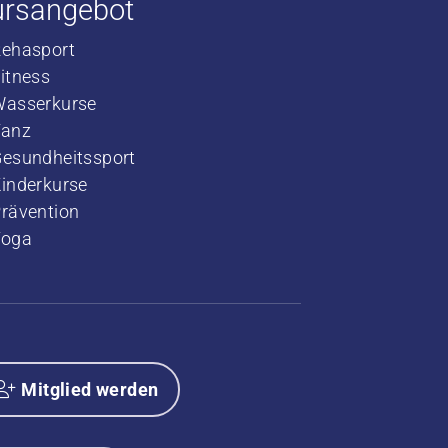
ursangebot
Rehasport
​Fitness
​Wasserkurse
​Tanz
Gesundheitssport
Kinderkurse
rävention
Yoga
Mitglied werden