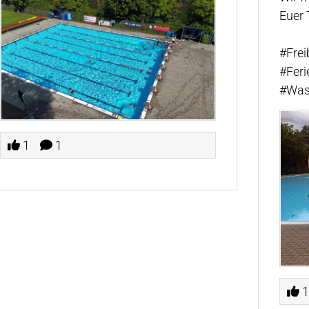
Euer
#Fre
#Feri
#Was
1
1
1