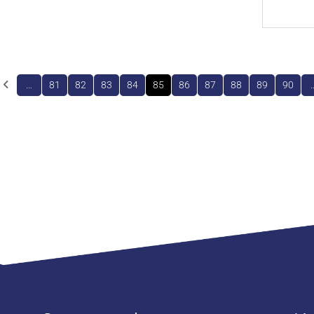
…
81
82
83
84
85
86
87
88
89
90