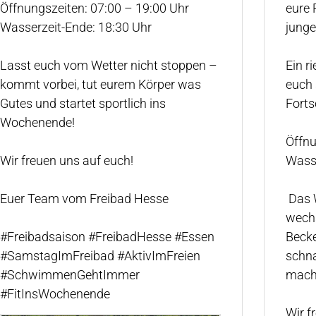
Öffnungszeiten: 07:00 – 19:00 Uhr
eure 
Wasserzeit-Ende: 18:30 Uhr
jung
Lasst euch vom Wetter nicht stoppen –
Ein r
kommt vorbei, tut eurem Körper was
euch 
Gutes und startet sportlich ins
Forts
Wochenende!
Öffnu
Wir freuen uns auf euch!
Wasse
Euer Team vom Freibad Hesse
️ Das
wechs
#Freibadsaison
#FreibadHesse
#Essen
Becke
#SamstagImFreibad
#AktivImFreien
schn
#SchwimmenGehtImmer
macht
#FitInsWochenende
Wir f