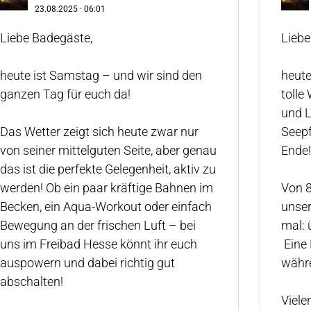
23.08.2025
·
06:01
Liebe Badegäste,
Liebe
heute ist Samstag – und wir sind den
heute
ganzen Tag für euch da! ‍️
tolle
und L
Das Wetter zeigt sich heute zwar nur
Seepf
von seiner mittelguten Seite, aber genau
Ende!
das ist die perfekte Gelegenheit, aktiv zu
werden! Ob ein paar kräftige Bahnen im
Von 8
Becken, ein Aqua-Workout oder einfach
unser
Bewegung an der frischen Luft – bei
mal: 
uns im Freibad Hesse könnt ihr euch
️ Ein
auspowern und dabei richtig gut
währe
abschalten! ️️‍️
Viele