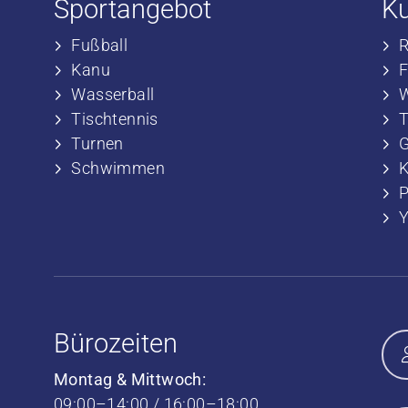
Sportangebot
K
Fußball
​
​Kanu
​
​Wasserball
​
​Tischtennis
​
​​Turnen
​
​​Schwimmen
​
P
Bürozeiten
Montag & Mittwoch:
09:00–14:00 / 16:00–18:00