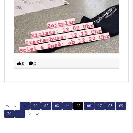
0
0
…
61
62
63
64
65
66
67
68
69
70
…