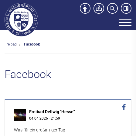
Freibad
Facebook
Unser Verein
News
Facebook
Sport- und Kursangebot
Freibad
Badebetrieb
Facebook
Freibad Dellwig "Hesse"
04.04.2026
·
21:59
Kontakt
Was für ein großartiger Tag