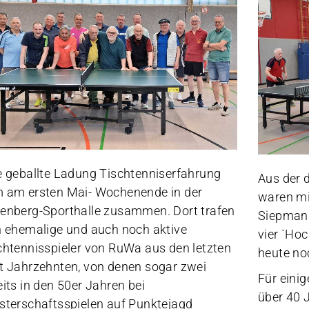
e geballte Ladung Tischtenniserfahrung
Aus der 
 am ersten Mai- Wochenende in der
waren mi
enberg-Sporthalle zusammen. Dort trafen
Siepmann
h ehemalige und auch noch aktive
vier `Hoc
chtennisspieler von RuWa aus den letzten
heute noc
t Jahrzehnten, von denen sogar zwei
Für eini
eits in den 50er Jahren bei
über 40 J
sterschaftsspielen auf Punktejagd