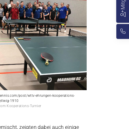
htennis.com/post/wttv-ehrungen-kooperations-
dellwig-1910
p vom Kooperations-Turnier
mischt, zeigten dabei auch einige