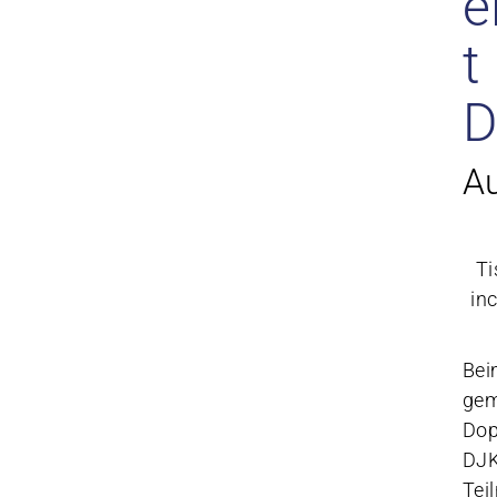
e
t
D
A
Ti
in
Bei
gem
Dop
DJK
Tei