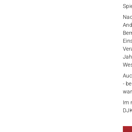
Spi
Nac
And
Ber
Ein
Ver
Jah
Wes
Auc
- b
war
Im 
DJK