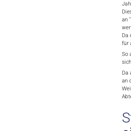
Jah
Die
an 
wer
Da 
für
So 
sic
Da 
an 
Wei
Abt
S