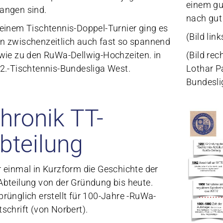
einem gu
angen sind.
nach gut
 einem Tischtennis-Doppel-Turnier ging es
(Bild li
n zwischenzeitlich auch fast so spannend
(Bild rec
 wie zu den RuWa-Dellwig-Hochzeiten. in
Lothar P
 2.-Tischtennis-Bundesliga West.
Bundesl
hronik TT-
bteilung
r einmal in Kurzform die Geschichte der
Abteilung von der Gründung bis heute.
prünglich erstellt für 100-Jahre -RuWa-
tschrift (von Norbert).