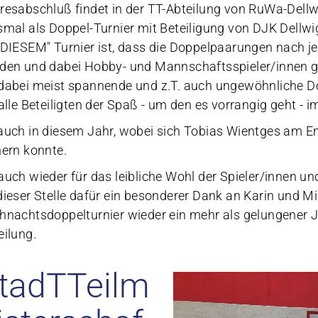
resabschluß findet in der TT-Abteilung von RuWa-Dellwi
smal als Doppel-Turnier mit Beteiligung von DJK Dell
"DIESEM" Turnier ist, dass die Doppelpaarungen nach j
den und dabei Hobby- und Mannschaftsspieler/innen 
dabei meist spannende und z.T. auch ungewöhnliche Dop
 alle Beteiligten der Spaß - um den es vorrangig geht - i
auch in diesem Jahr, wobei sich Tobias Wientges am E
hern konnte.
auch wieder für das leibliche Wohl der Spieler/innen u
dieser Stelle dafür ein besonderer Dank an Karin und Mi
hnachtsdoppelturnier wieder ein mehr als gelungener J
eilung.
tadTTeilm