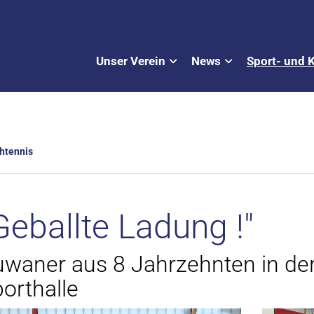
Unser Verein
News
Sport- und 
htennis
Geballte Ladung !"
waner aus 8 Jahrzehnten in de
orthalle