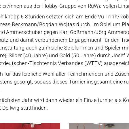
eler/innen aus der Hobby-Gruppe von RuWa vollen Eins
h knapp 5 Stunden setzten sich am Ende Vu Trinh/Ro
reas Beckmann/Bogdan Wojtas durch. Im Spiel um Pla
nd Ammerschuber gegen Karl Goßmann/Jörg Ammerschu
satz und damit verbundenem Engagemaent für den Tisc
anstaltung auch zahlreiche Spielerinnen und Spieler mi
re), Silber (40 Jahre) und Gold (50 Jahre) durch Josef
tdeutschen-Tischtennis Verbandes (WTTV) ausgezeic
h für das leibliche Wohl aller Teilnehmenden und Zusc
estens gesorgt, sodass dieses Turnier insgesamt eine 
.
nächsten Jahr wird dann wieder ein Einzelturnier als 
-Dellwig stattfinden.