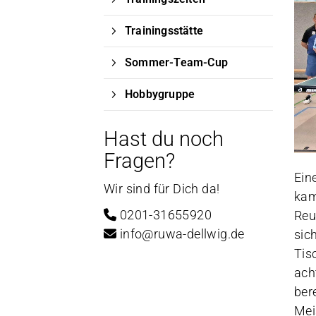
Trainingsstätte
Sommer-Team-Cup
Hobbygruppe
Hast du noch
Fragen?
Ein
Wir sind für Dich da!
kam
0201-31655920
Reu
info@ruwa-dellwig.de
sic
Tis
ach
ber
Mei