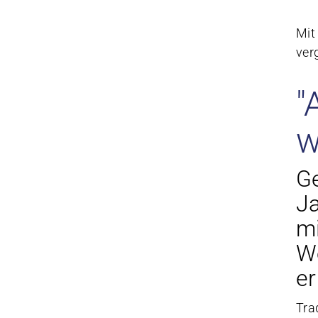
Mit
ver
"
w
G
J
mi
We
er
Tra