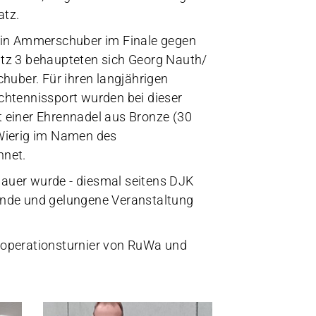
atz.
bin Ammerschuber im Finale gegen
tz 3 behaupteten sich Georg Nauth/
ber. Für ihren langjährigen
htennissport wurden bei dieser
t einer Ehrennadel aus Bronze (30
 Wierig im Namen des
hnet.
hauer wurde - diesmal seitens DJK
runde und gelungene Veranstaltung
Kooperationsturnier von RuWa und