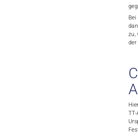
geg
Bei
dan
zu,
der
C
A
Hie
TT-
Urs
Fes