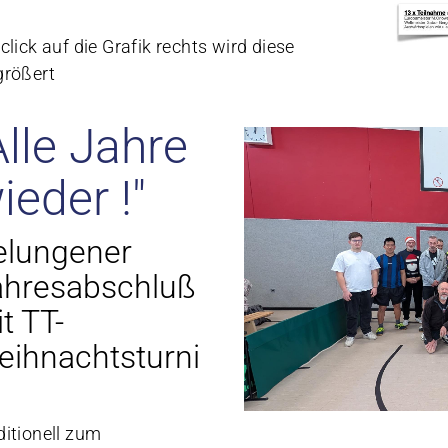
 click auf die Grafik rechts wird diese
größert
Alle Jahre
ieder !"
elungener
ahresabschluß
t TT-
ihnachtsturni
ditionell zum