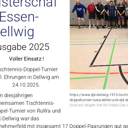
isterschaf
 Essen-
ellwig
usgabe 2025
Voller Einsatz !
schtennis-Doppel-Turnier
cl. Ehrungen in Dellwig am
24.10.2025.
m diesjährigen
https://www.djk-dellwig-1910-tisc
doppelturnier-ruwa-dellwi-und-djk-
einsamen Tischtennis-
click auf obigen link für Video-Cli
pel-Turnier von RuWa und
-Dellwig war das
lnehmerfeld mit insgesamt 17 Doppel-Paarungen gut ge