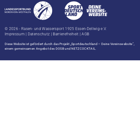
© 2026 - Rasen- und Wassersport 1925 Essen-Dellwig e.V.
Impressum
|
Datenschutz
|
Barrierefreiheit
|
AGB
Diese Website ist gefördert durch das Projekt
„Sportdeutschland – Deine Vereinswebsite”
,
einem gemeinsamen Angebot des DOSB und NETZCOCKTAIL.