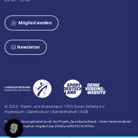
Mitglied werden
Newsletter
© 2026 - Rasen- und Wassersport 1925 Essen-Dellwig e.V.
Impressum
|
Datenschutz
|
Barrierefreiheit
|
AGB
Diese Website ist gefördert durch das Projekt
„Sportdeutschland – Deine Vereinswebsite”
,
einem gemeinsamen Angebot des DOSB und NETZCOCKTAIL.