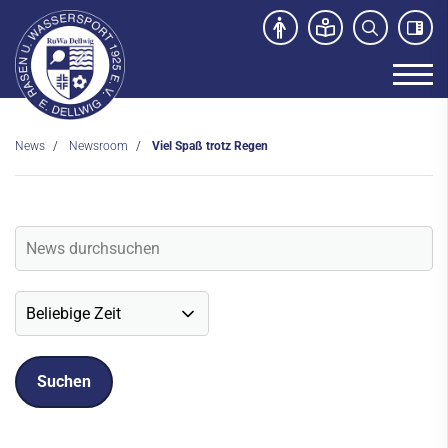
News
Newsroom
Viel Spaß trotz Regen
Unser Verein
News
Newsroom
Veranstaltungen
Social-Media News
Sportdeutschland-News
Sport- und Kursangebot
Freibad