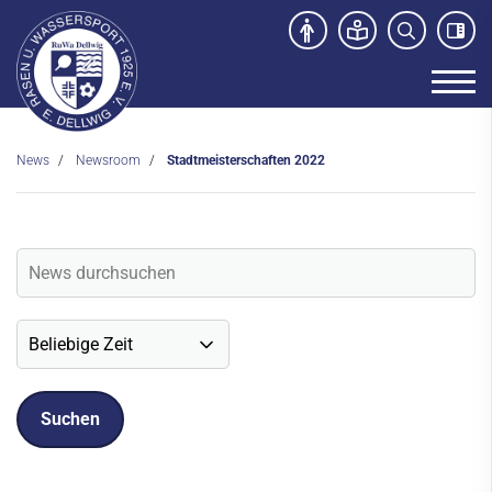
News
Newsroom
Stadtmeisterschaften 2022
Unser Verein
News
Newsroom
Veranstaltungen
Social-Media News
Sportdeutschland-News
Sport- und Kursangebot
Freibad