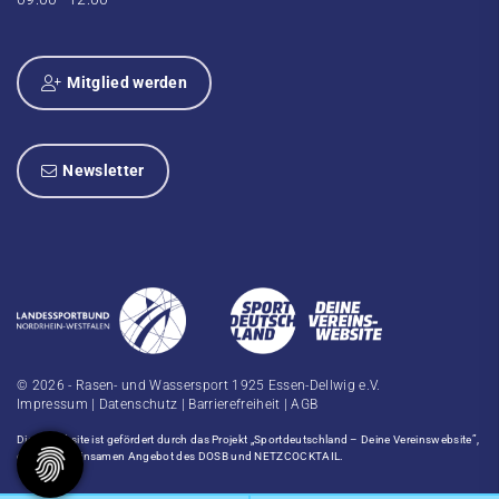
Mitglied werden
Newsletter
© 2026 - Rasen- und Wassersport 1925 Essen-Dellwig e.V.
Impressum
|
Datenschutz
|
Barrierefreiheit
|
AGB
Diese Website ist gefördert durch das Projekt
„Sportdeutschland – Deine Vereinswebsite”
,
einem gemeinsamen Angebot des DOSB und NETZCOCKTAIL.