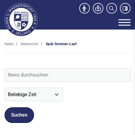
News
Newsroom
Spät-Sommer-Lauf
Unser Verein
News
Newsroom
Veranstaltungen
Social-Media News
Sportdeutschland-News
Sport- und Kursangebot
Freibad