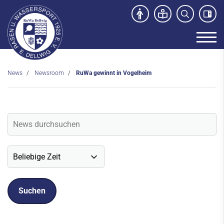
News
Newsroom
RuWa gewinnt in Vogelheim
Unser Verein
News
Newsroom
Veranstaltungen
Social-Media News
Sportdeutschland-News
Sport- und Kursangebot
Freibad