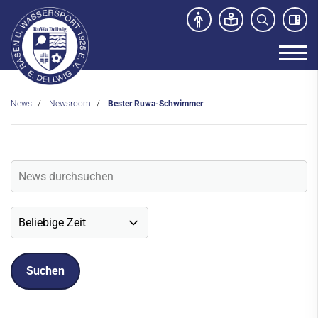
News
Newsroom
Bester Ruwa-Schwimmer
Unser Verein
News
Newsroom
Veranstaltungen
Social-Media News
Sportdeutschland-News
Sport- und Kursangebot
Freibad