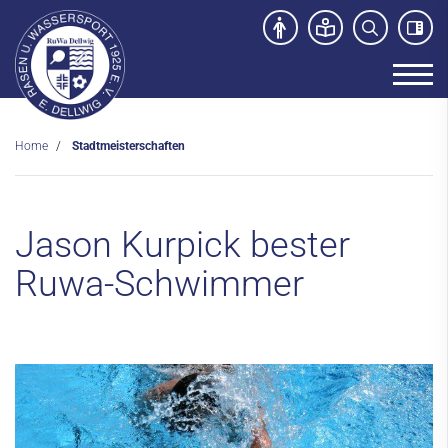
Home
Stadtmeisterschaften
Unser Verein
News
Jason Kurpick bester
Sport- und Kursangebot
Ruwa-Schwimmer
Freibad
Kontakt