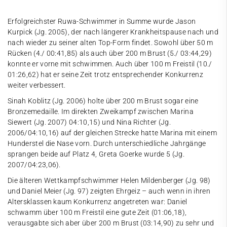
Erfolgreichster Ruwa-Schwimmer in Summe wurde Jason
Kurpick (Jg. 2005), der nach längerer Krankheitspause nach und
nach wieder zu seiner alten Top-Form findet. Sowohl über 50 m
Rücken (4./ 00:41,85) als auch über 200 m Brust (5./ 03:44,29)
konnte er vorne mit schwimmen. Auch über 100 m Freistil (10./
01:26,62) hat er seine Zeit trotz entsprechender Konkurrenz
weiter verbessert.
Sinah Koblitz (Jg. 2006) holte über 200 m Brust sogar eine
Bronzemedaille. Im direkten Zweikampf zwischen Marina
Siewert (Jg. 2007) 04:10,15) und Nina Richter (Jg.
2006/04:10,16) auf der gleichen Strecke hatte Marina mit einem
Hunderstel die Nase vorn. Durch unterschiedliche Jahrgänge
sprangen beide auf Platz 4, Greta Goerke wurde 5 (Jg.
2007/04:23,06).
Die älteren Wettkampfschwimmer Helen Mildenberger (Jg. 98)
und Daniel Meier (Jg. 97) zeigten Ehrgeiz – auch wenn in ihren
Altersklassen kaum Konkurrenz angetreten war: Daniel
schwamm über 100 m Freistil eine gute Zeit (01:06,18),
verausgabte sich aber über 200 m Brust (03:14,90) zu sehr und