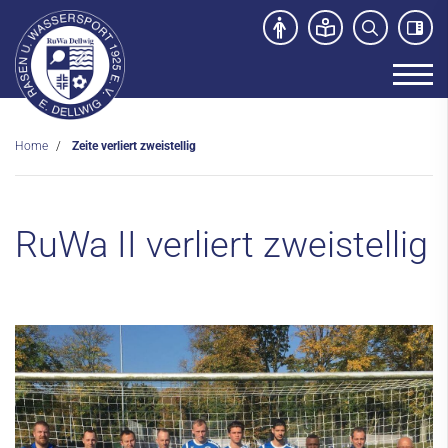
Home
Zeite verliert zweistellig
Unser Verein
News
RuWa II verliert zweistellig
Sport- und Kursangebot
Freibad
Kontakt