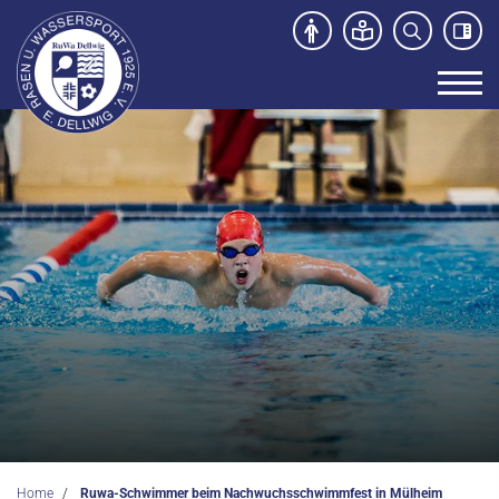
Unser Verein
News
Sport- und Kursangebot
Freibad
Kontakt
Home
Ruwa-Schwimmer beim Nachwuchsschwimmfest in Mülheim