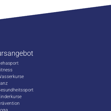
ursangebot
Rehasport
​Fitness
​Wasserkurse
​Tanz
Gesundheitssport
Kinderkurse
rävention
Yoga