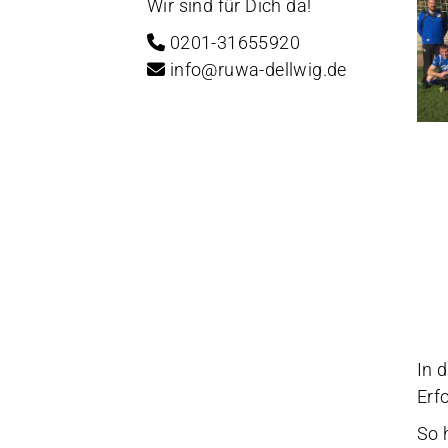
Wir sind für Dich da!
0201-31655920
info@ruwa-dellwig.de
In 
Erfo
So 