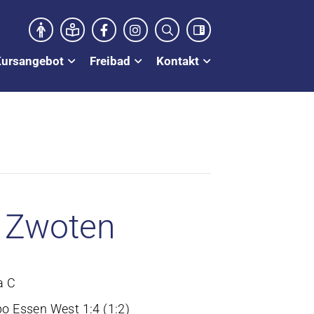
Kursangebot
Freibad
Kontakt
r Zwoten
a C
po Essen West 1:4 (1:2)