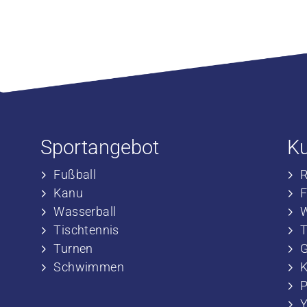
Sportangebot
K
Fußball
​
​Kanu
​
​Wasserball
​
​Tischtennis
​
​​Turnen
​
​​Schwimmen
​
P