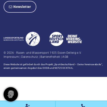
Newsletter
© 2026 - Rasen- und Wassersport 1925 Essen-Dellwig e.V.
Impressum
|
Datenschutz
|
Barrierefreiheit
|
AGB
Diese Website ist gefördert durch das Projekt
„Sportdeutschland – Deine Vereinswebsite”
,
einem gemeinsamen Angebot des DOSB und NETZCOCKTAIL.