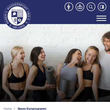
Unser Verein
News
Sport- und Kursangebot
Freibad
Kontakt
Home
Neues Kursprogramm