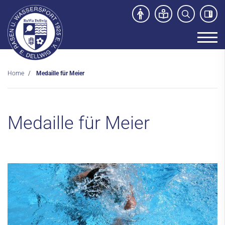
Home
Medaille für Meier
Unser Verein
News
Medaille für Meier
Sport- und Kursangebot
Freibad
Kontakt