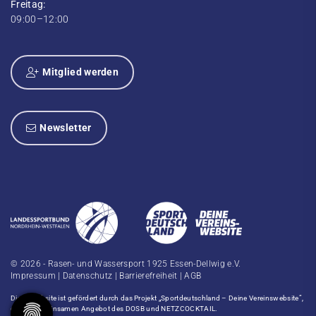
Freitag:
09:00–12:00
Mitglied werden
Newsletter
© 2026 - Rasen- und Wassersport 1925 Essen-Dellwig e.V.
Impressum
|
Datenschutz
|
Barrierefreiheit
|
AGB
Diese Website ist gefördert durch das Projekt
„Sportdeutschland – Deine Vereinswebsite”
,
einem gemeinsamen Angebot des DOSB und NETZCOCKTAIL.