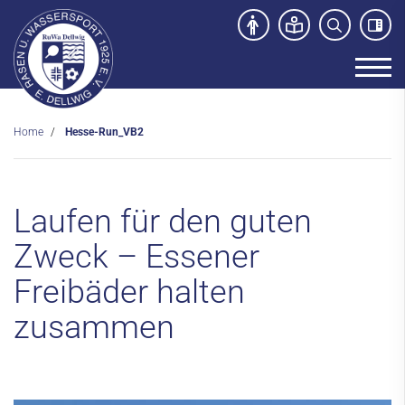
Home
Hesse-Run_VB2
Unser Verein
News
Laufen für den guten
Sport- und Kursangebot
Zweck – Essener
Freibad
Freibäder halten
Kontakt
zusammen