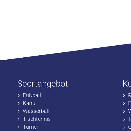
Sportangebot
K
Fußball
​
​Kanu
​
​Wasserball
​
​Tischtennis
​
​​Turnen
​