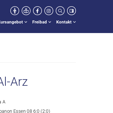
Kursangebot
Freibad
Kontakt
Al-Arz
a A
banon Essen 08 6:0 (2:0)