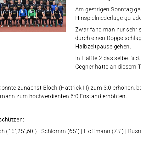
Am gestrigen Sonntag gal
Hinspielniederlage gerade
Zwar fand man nur sehr s
durch einen Doppelschlag 
Halbzeitpause gehen.
In Hälfte 2 das selbe Bil
Gegner hatte an diesem 
konnte zunächst Bloch (Hattrick !!!) zum 3:0 erhöhen
mann zum hochverdienten 6:0 Enstand erhöhten.
schützen:
ch (15´,25´,60´) | Schlomm (65´) | Hoffmann (75´) | Bus