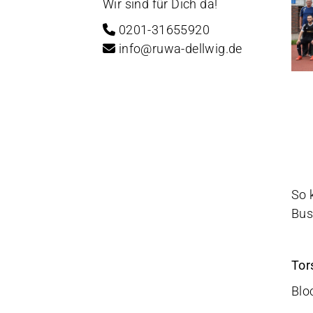
Wir sind für Dich da!
0201-31655920
info@ruwa-dellwig.de
So 
Bus
Tor
Blo