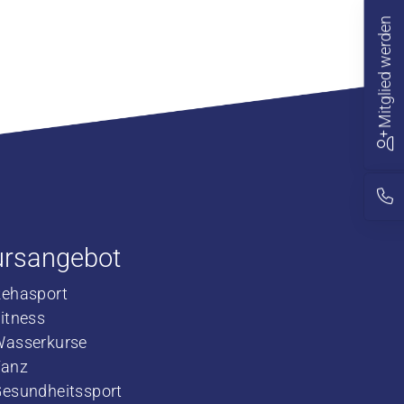
Mitglied werden
ursangebot
Rehasport
​Fitness
​Wasserkurse
​Tanz
Gesundheitssport