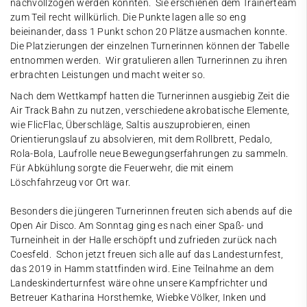
nachvollzogen werden konnten. Sie erschienen dem Trainerteam
zum Teil recht willkürlich. Die Punkte lagen alle so eng
beieinander, dass 1 Punkt schon 20 Plätze ausmachen konnte.
Die Platzierungen der einzelnen Turnerinnen können der Tabelle
entnommen werden. Wir gratulieren allen Turnerinnen zu ihren
erbrachten Leistungen und macht weiter so.
Nach dem Wettkampf hatten die Turnerinnen ausgiebig Zeit die
Air Track Bahn zu nutzen, verschiedene akrobatische Elemente,
wie FlicFlac, Überschläge, Saltis auszuprobieren, einen
Orientierungslauf zu absolvieren, mit dem Rollbrett, Pedalo,
Rola-Bola, Laufrolle neue Bewegungserfahrungen zu sammeln.
Für Abkühlung sorgte die Feuerwehr, die mit einem
Löschfahrzeug vor Ort war.
Besonders die jüngeren Turnerinnen freuten sich abends auf die
Open Air Disco. Am Sonntag ging es nach einer Spaß- und
Turneinheit in der Halle erschöpft und zufrieden zurück nach
Coesfeld. Schon jetzt freuen sich alle auf das Landesturnfest,
das 2019 in Hamm stattfinden wird. Eine Teilnahme an dem
Landeskinderturnfest wäre ohne unsere Kampfrichter und
Betreuer Katharina Horsthemke, Wiebke Völker, Inken und