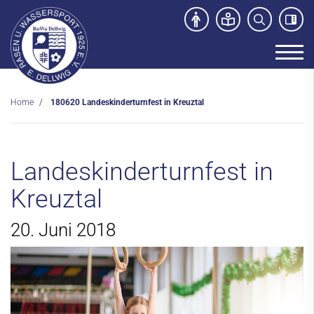
Home
180620 Landeskinderturnfest in Kreuztal
Unser Verein
News
Landeskinderturnfest in
Sport- und Kursangebot
Kreuztal
Freibad
Kontakt
20. Juni 2018