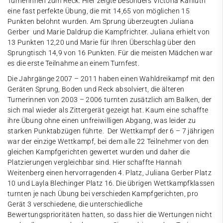
Turnerinnen zum Reck. Hier zeigte besonders Victoria Kaniuth
eine fast perfekte Übung, die mit 14,65 von möglichen 15
Punkten belohnt wurden. Am Sprung überzeugten Juliana
Gerber und Marie Daldrup die Kampfrichter. Juliana erhielt von
13 Punkten 12,20 und Marie für Ihren Überschlag über den
Sprungtisch 14,9 von 16 Punkten. Für die meisten Mädchen war
es die erste Teilnahme an einem Turnfest.
Die Jahrgänge 2007 – 2011 haben einen Wahldreikampf mit den
Geräten Sprung, Boden und Reck absolviert, die älteren
Turnerinnen von 2003 – 2006 turnten zusätzlich am Balken, der
sich mal wieder als Zittergerät gezeigt hat. Kaum eine schaffte
ihre Übung ohne einen unfreiwilligen Abgang, was leider zu
starken Punktabzügen führte. Der Wettkampf der 6 – 7 jährigen
war der einzige Wettkampf, bei dem alle 22 Teilnehmer von den
gleichen Kampfgerichten gewertet wurden und daher die
Platzierungen vergleichbar sind. Hier schaffte Hannah
Weitenberg einen hervorragenden 4. Platz, Juliana Gerber Platz
10 und Layla Blechinger Platz 16. Die übrigen Wettkampfklassen
turnten je nach Übung bei verschieden Kampfgerichten, pro
Gerät 3 verschiedene, die unterschiedliche
Bewertungsprioritäten hatten, so dass hier die Wertungen nicht