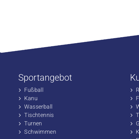
Sportangebot
K
Fußball
​
​Kanu
​
​Wasserball
​
​Tischtennis
​
​​Turnen
​
​​Schwimmen
​