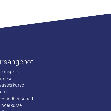
ursangebot
Rehasport
​Fitness
​Wasserkurse
​Tanz
Gesundheitssport
Kinderkurse