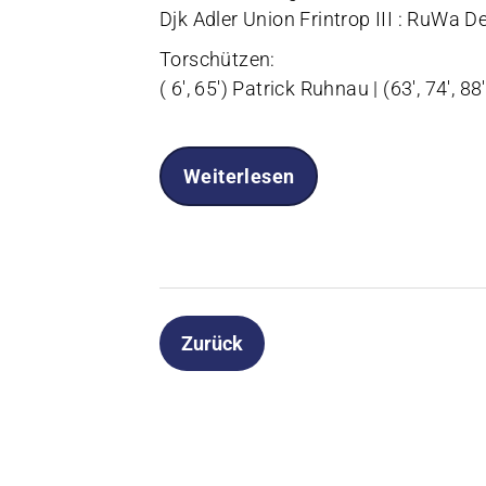
Djk Adler Union Frintrop III : RuWa Del
Torschützen:
( 6', 65') Patrick Ruhnau | (63', 74',
Weiterlesen
Zurück