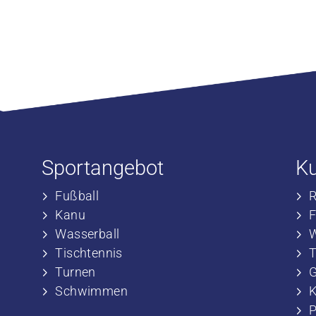
Sportangebot
K
Fußball
​
​Kanu
​
​Wasserball
​
​Tischtennis
​
​​Turnen
​
​​Schwimmen
​
P