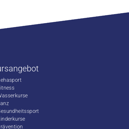
ursangebot
Rehasport
​Fitness
​Wasserkurse
​Tanz
Gesundheitssport
Kinderkurse
rävention