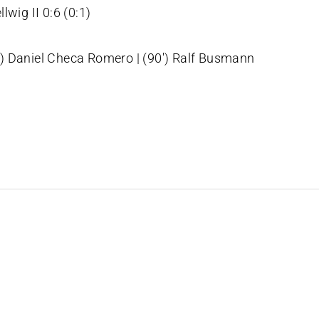
lwig II 0:6 (0:1)
 88') Daniel Checa Romero | (90') Ralf Busmann