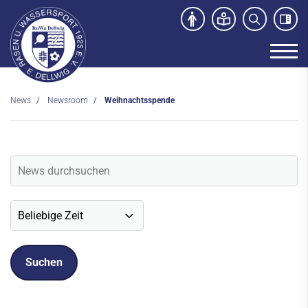
News
Newsroom
Weihnachtsspende
Unser Verein
News
Newsroom
Veranstaltungen
Social-Media News
Sportdeutschland-News
Sport- und Kursangebot
Freibad