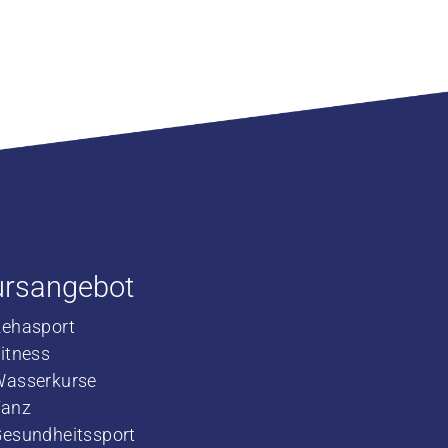
ursangebot
Rehasport
​Fitness
​Wasserkurse
​Tanz
Gesundheitssport