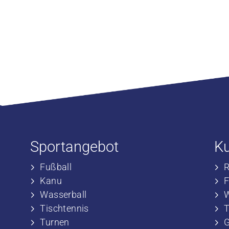
Sportangebot
K
Fußball
​
​Kanu
​
​Wasserball
​
​Tischtennis
​
​​Turnen
​