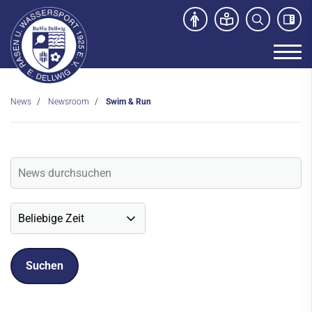
News
Newsroom
Swim & Run
Unser Verein
News
Newsroom
Veranstaltungen
Social-Media News
Sportdeutschland-News
Sport- und Kursangebot
Freibad