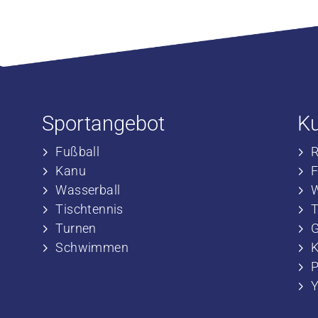
Sportangebot
K
Fußball
​
​Kanu
​
​Wasserball
​
​Tischtennis
​
​​Turnen
​
​​Schwimmen
​
P