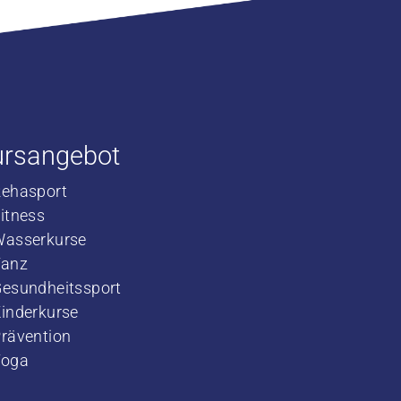
ursangebot
Rehasport
​Fitness
​Wasserkurse
​Tanz
Gesundheitssport
Kinderkurse
rävention
Yoga