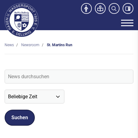
News
Newsroom
St. Martins Run
Unser Verein
News
Newsroom
Veranstaltungen
Social-Media News
Sportdeutschland-News
Sport- und Kursangebot
Freibad