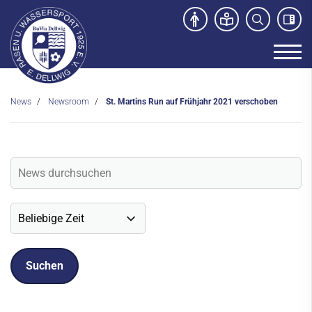
News
Newsroom
St. Martins Run auf Frühjahr 2021 verschoben
Unser Verein
News
Newsroom
Veranstaltungen
Social-Media News
Sportdeutschland-News
Sport- und Kursangebot
Freibad