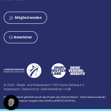
Mitglied werden
Newsletter
© 2026 - Rasen- und Wassersport 1925 Essen-Dellwig e.V.
Impressum
|
Datenschutz
|
Barrierefreiheit
|
AGB
Diese Website ist gefördert durch das Projekt
„Sportdeutschland – Deine Vereinswebsite”
,
einem gemeinsamen Angebot des DOSB und NETZCOCKTAIL.