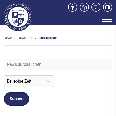
News
Newsroom
Spielabbruch
Unser Verein
News
Newsroom
Veranstaltungen
Social-Media News
Sportdeutschland-News
Sport- und Kursangebot
Freibad