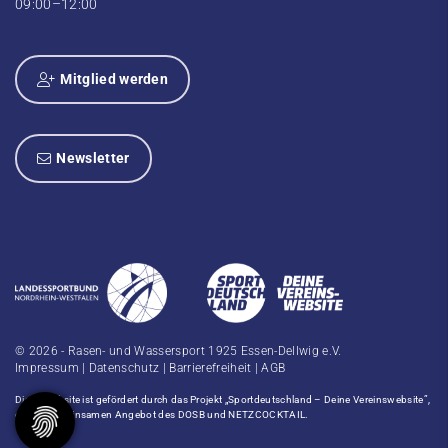
09:00–12:00
Mitglied werden
Newsletter
© 2026 - Rasen- und Wassersport 1925 Essen-Dellwig e.V.
Impressum
|
Datenschutz
|
Barrierefreiheit
|
AGB
Diese Website ist gefördert durch das Projekt
„Sportdeutschland – Deine Vereinswebsite”
,
einem gemeinsamen Angebot des DOSB und NETZCOCKTAIL.