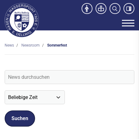
News
Newsroom
Sommerfest
Unser Verein
News
Newsroom
Veranstaltungen
Social-Media News
Sportdeutschland-News
Sport- und Kursangebot
Freibad