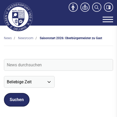
News
Newsroom
Saisonstart 2026: Oberbürgermeister zu Gast
Unser Verein
News
Newsroom
Veranstaltungen
Social-Media News
Sportdeutschland-News
Sport- und Kursangebot
Freibad