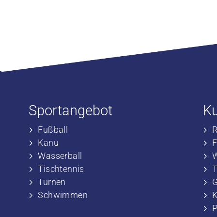
Sportangebot
K
Fußball
​
​Kanu
​
​Wasserball
​
​Tischtennis
​
​​Turnen
​
​​Schwimmen
​
P