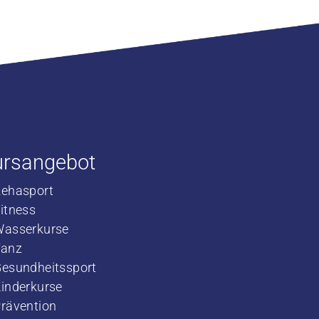
ursangebot
Rehasport
​Fitness
​Wasserkurse
​Tanz
Gesundheitssport
Kinderkurse
rävention