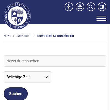
News
Newsroom
RuWa stellt Sportbetrieb ein
Unser Verein
News
Newsroom
Veranstaltungen
Social-Media News
Sportdeutschland-News
Sport- und Kursangebot
Freibad