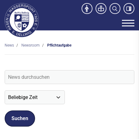
News
Newsroom
Pflichtaufgabe
Unser Verein
News
Newsroom
Veranstaltungen
Social-Media News
Sportdeutschland-News
Sport- und Kursangebot
Freibad