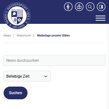
News
Newsroom
Niederlage unserer Oldies
Unser Verein
News
Newsroom
Veranstaltungen
Social-Media News
Sportdeutschland-News
Sport- und Kursangebot
Freibad