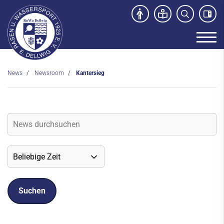
News
Newsroom
Kantersieg
Unser Verein
News
Newsroom
Veranstaltungen
Social-Media News
Sportdeutschland-News
Sport- und Kursangebot
Freibad