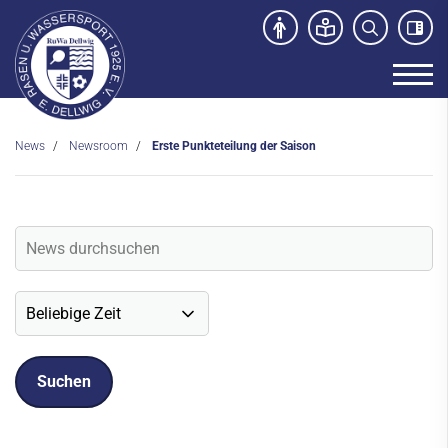
News
Newsroom
Erste Punkteteilung der Saison
Unser Verein
News
Newsroom
Veranstaltungen
Social-Media News
Sportdeutschland-News
Sport- und Kursangebot
Freibad