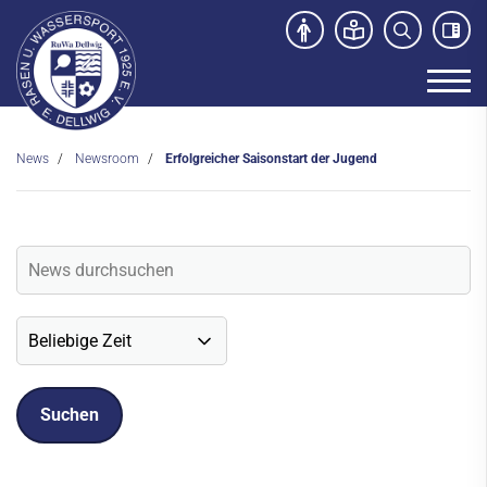
News
Newsroom
Erfolgreicher Saisonstart der Jugend
Unser Verein
News
Newsroom
Veranstaltungen
Social-Media News
Sportdeutschland-News
Sport- und Kursangebot
Freibad