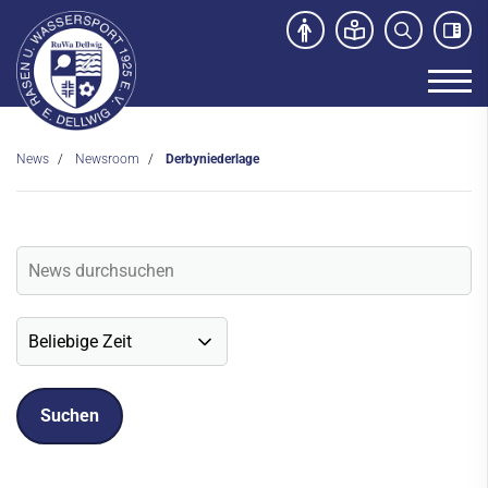
News
Newsroom
Derbyniederlage
Unser Verein
News
Newsroom
Veranstaltungen
Social-Media News
Sportdeutschland-News
Sport- und Kursangebot
Freibad