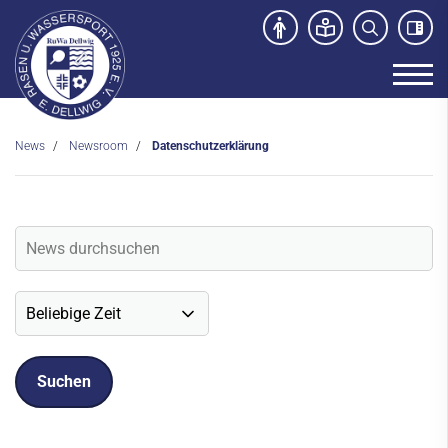
News
Newsroom
Datenschutzerklärung
Unser Verein
News
Newsroom
Veranstaltungen
Social-Media News
Sportdeutschland-News
Sport- und Kursangebot
Freibad